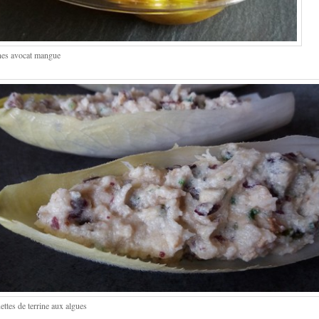
nes avocat mangue
ttes de terrine aux algues