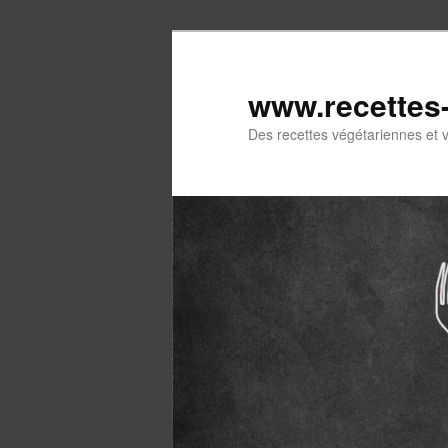
Aller
au
contenu
www.recettes
principal
Des recettes végétariennes et 