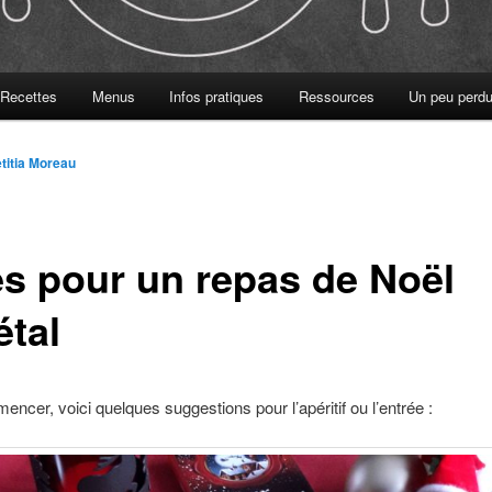
Recettes
Menus
Infos pratiques
Ressources
Un peu perdu
titia Moreau
es pour un repas de Noël
étal
ncer, voici quelques suggestions pour l’apéritif ou l’entrée :