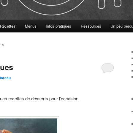
Recettes
Menus
Infos pratiques
Ressources
Un peu perdu
ES
ques
 Moreau
ues recettes de desserts pour l’occasion.