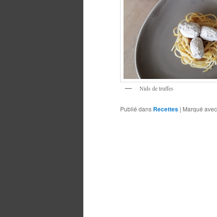
Nids de truffes
Publié dans
Recettes
|
Marqué avec