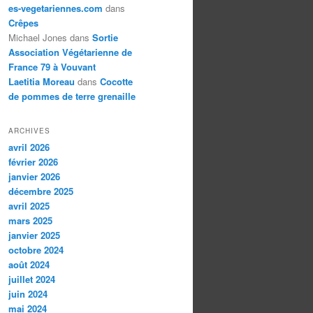
es-vegetariennes.com
dans
Crêpes
Michael Jones
dans
Sortie
Association Végétarienne de
France 79 à Vouvant
Laetitia Moreau
dans
Cocotte
de pommes de terre grenaille
ARCHIVES
avril 2026
février 2026
janvier 2026
décembre 2025
avril 2025
mars 2025
janvier 2025
octobre 2024
août 2024
juillet 2024
juin 2024
mai 2024