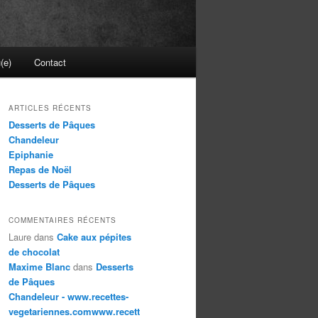
(e)
Contact
ARTICLES RÉCENTS
Desserts de Pâques
Chandeleur
Epiphanie
Repas de Noël
Desserts de Pâques
COMMENTAIRES RÉCENTS
Laure
dans
Cake aux pépites
de chocolat
Maxime Blanc
dans
Desserts
de Pâques
Chandeleur - www.recettes-
vegetariennes.comwww.recett