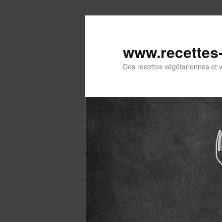
Aller
Aller
au
au
contenu
contenu
www.recettes
principal
secondaire
Des recettes végétariennes et 