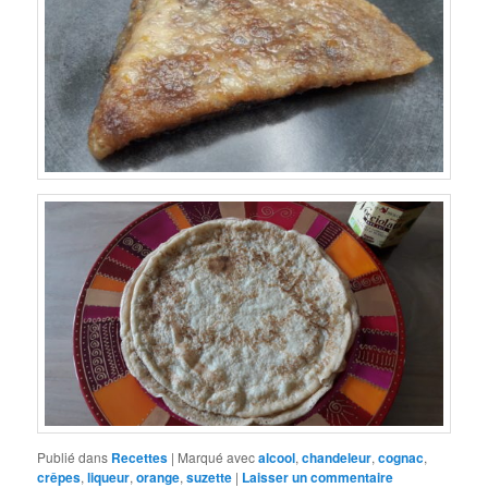
Publié dans
Recettes
|
Marqué avec
alcool
,
chandeleur
,
cognac
,
crêpes
,
liqueur
,
orange
,
suzette
|
Laisser un commentaire