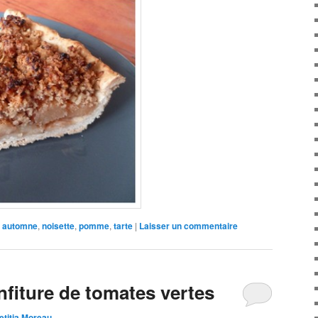
automne
,
noisette
,
pomme
,
tarte
|
Laisser un commentaire
nfiture de tomates vertes
etitia Moreau