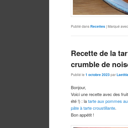
Publié dans
Recettes
|
Marqué avec
Recette de la t
crumble de nois
Publié le
1 octobre 2023
par
Laetit
Bonjour,
Voici une recette avec des fr
été !) : la
tarte aux pommes au 
pâte à tarte croustillante
.
Bon appétit !