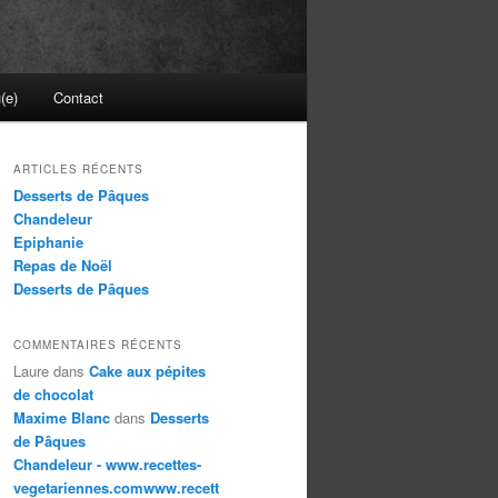
(e)
Contact
ARTICLES RÉCENTS
Desserts de Pâques
Chandeleur
Epiphanie
Repas de Noël
Desserts de Pâques
COMMENTAIRES RÉCENTS
Laure
dans
Cake aux pépites
de chocolat
Maxime Blanc
dans
Desserts
de Pâques
Chandeleur - www.recettes-
vegetariennes.comwww.recett