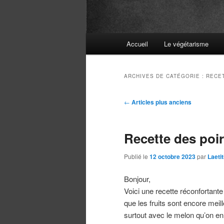
Menu
Accueil
Le végétarisme
principal
ARCHIVES DE CATÉGORIE :
RECE
Navigation
←
Articles plus anciens
des
articles
Recette des poi
Publié le
12 octobre 2023
par
Laeti
Bonjour,
Voici une recette réconfortant
que les fruits sont encore meil
surtout avec le melon qu’on en s