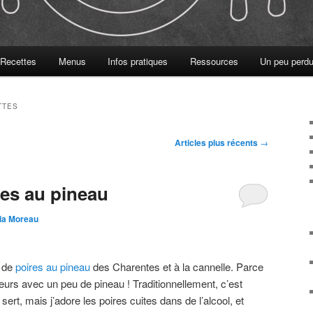
Recettes
Menus
Infos pratiques
Ressources
Un peu perdu
TTES
Articles plus récents
→
res au pineau
tia Moreau
e de
poires au pineau
des Charentes et à la cannelle. Parce
leurs avec un peu de pineau ! Traditionnellement, c’est
ert, mais j’adore les poires cuites dans de l’alcool, et