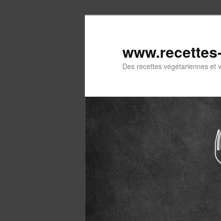
Aller
Aller
au
au
contenu
contenu
www.recettes
principal
secondaire
Des recettes végétariennes et 