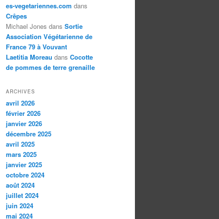
es-vegetariennes.com
dans
Crêpes
Michael Jones
dans
Sortie
Association Végétarienne de
France 79 à Vouvant
Laetitia Moreau
dans
Cocotte
de pommes de terre grenaille
ARCHIVES
avril 2026
février 2026
janvier 2026
décembre 2025
avril 2025
mars 2025
janvier 2025
octobre 2024
août 2024
juillet 2024
juin 2024
mai 2024