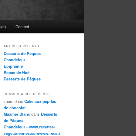
u(e)
Contact
ARTICLES RÉCENTS
Desserts de Pâques
Chandeleur
Epiphanie
Repas de Noël
Desserts de Pâques
COMMENTAIRES RÉCENTS
Laure
dans
Cake aux pépites
de chocolat
Maxime Blanc
dans
Desserts
de Pâques
Chandeleur - www.recettes-
vegetariennes.comwww.recett