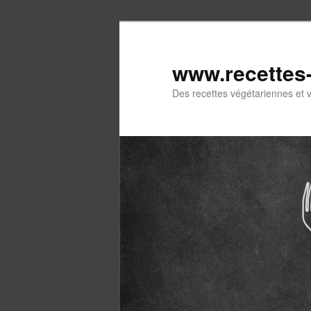
Aller
Aller
au
au
contenu
contenu
www.recettes
principal
secondaire
Des recettes végétariennes et 