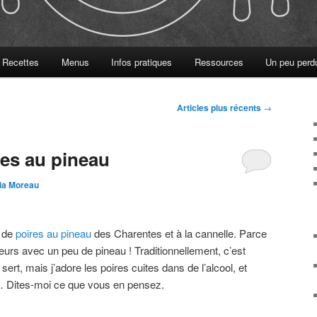
Recettes
Menus
Infos pratiques
Ressources
Un peu perd
Articles plus récents
→
res au pineau
tia Moreau
e de
poires au pineau
des Charentes et à la cannelle. Parce
leurs avec un peu de pineau ! Traditionnellement, c’est
ert, mais j’adore les poires cuites dans de l’alcool, et
là… Dites-moi ce que vous en pensez.