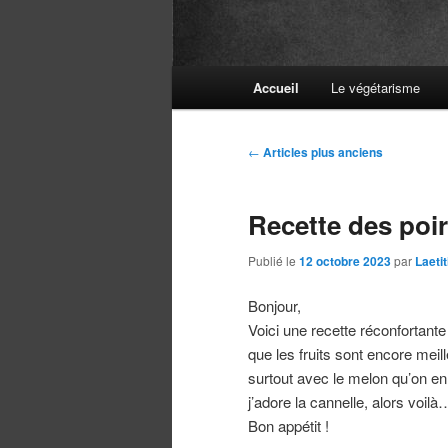
Menu
Accueil
Le végétarisme
principal
Navigation
←
Articles plus anciens
des
articles
Recette des poi
Publié le
12 octobre 2023
par
Laeti
Bonjour,
Voici une recette réconfortant
que les fruits sont encore meil
surtout avec le melon qu’on en s
j’adore la cannelle, alors voi
Bon appétit !