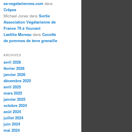
es-vegetariennes.com
dans
Crêpes
Michael Jones
dans
Sortie
Association Végétarienne de
France 79 à Vouvant
Laetitia Moreau
dans
Cocotte
de pommes de terre grenaille
ARCHIVES
avril 2026
février 2026
janvier 2026
décembre 2025
avril 2025
mars 2025
janvier 2025
octobre 2024
août 2024
juillet 2024
juin 2024
mai 2024